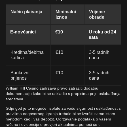
Način plaćanja
Minimalni
Vrijeme
iznos
obrade
E-novčanici
€10
U roku od 24
sata
Kreditna/debitna
€10
3-5 radnih
kartica
dana
Bankovni
€10
3-5 radnih
prijenos
dana
William Hill Casino zadržava pravo zatražiti dodatnu
dokumentaciju kako bi se uskladio s propisima prije oslobađanja
sredstava.
Gdje god je to moguće, isplate za vašu sigurnost i usklađenost s
pravilima odgovornog igranja trebale bi se izvršiti samo istom
metodom kao i vaš depozit. Održavanje podataka o vašem
računu i evidencije o provjeri aktualnima pomoći će u