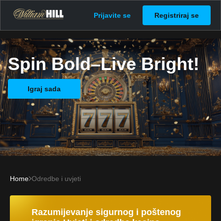
Prijavite se
Registriraj se
Spin Bold–Live Bright!
Igraj sada
Home
Odredbe i uvjeti
Razumijevanje sigurnog i poštenog