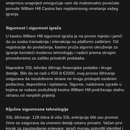
smjernica unaprijed omogućuje vam da maksimalno povećate
ponude William Hill Casina bez neplaniranog ometanja vašeg
igranja.
Sigurnost i sigurnost igrača
U kasinu William Hill sigurnost igrača je na prvom mjestu i jamči
da su svaka transakcija i interakcija na platformi zaštićeni. Od
registracije do povlačenja, kasino pruža sigurno okruženje za
igranje koristeći modernu tehnologiju i radeći prema strogim
procedurama za zaštitu privatnih podataka.
Napredne SSL tehnike šifriraju financijske podatke i druge
detalje. Bilo da se radi o €50 ili €2000, ovaj proces šifriranja
osigurava da neodobrene strane ne mogu pristupiti osobnim
podacima, depozitima i isplatama. Sigurne, nadzirane zgrade u
kojima se nalaze poslužitelji kasina William Hill podržavaju stalnu
obranu od vanjskih prijetnji.
Ključne sigurnosne tehnologije
SSL šifriranje: 128-bitna ili viša SSL enkripcija štiti sav promet,
čime se osigurava da uneseni detalji ostanu privatni. Važan prvi
korak za zaustavljanje prijevare: igrači moraju potvrditi identitet i