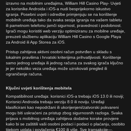
izravno na mobilnim uređajima, William Hill Casino Play- Uvjeti
za korisnike Androida i iOS-a nudi besprijekorno iskustvo
igranja. Posebni uvjeti i odredbe primjenjuju se na korištenje
mobilnih uređaja tako da svaka sesija igranja na vašem tabletu
ili pametnom telefonu jamči sigurnost, pravednost i podobnost.
Igrači mogu koristiti web verziju optimiziranu za mobilne uređaje,
preuzeti službenu aplikaciju William Hill Casino s Google Playa
za Android ili App Storea za iOS.
Pristup zahtijeva aktivni osobni račun potvrđen u skladu s
lokalnim pravilima i hrvatski kriterijima prihvatljivosti. Korištenje
samo jednog uređaja ili jednog računa za svakog igrača ključno
je jer nekoliko veza uređaja može uzrokovati pregled ili
ograničenje računa.
Ključni uvjeti korištenja mobitela
Kompatibilnost uređaja: korisnici iOS-a trebaju iOS 13.0 ili noviji;
Korisnici Androida trebaju verziju 8.0 ili noviju. Uređaji
klasificirani kao nepodržani ili ukorijenjeni/zatvorski pokvareni
mogu biti uskraćeni za pristup zbog sigurnosnih razloga. Svaka
prijava s mobilnog uređaja zahtijeva dodatne korake provjere
kako bi se zaštitili vaši osobni podaci i podaci o plaćanju, osobito
tijekom uplata i povlačenja €100 ili više. Sve transakcije—,