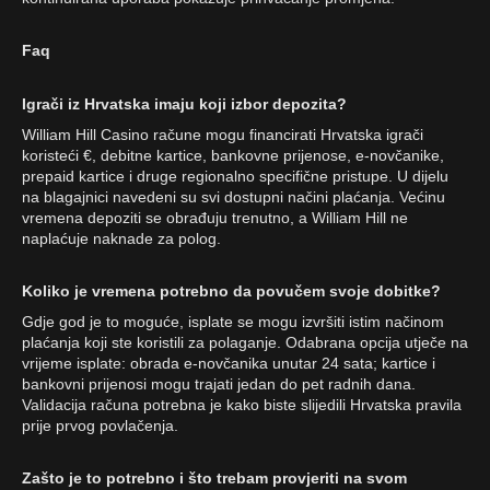
Faq
Igrači iz Hrvatska imaju koji izbor depozita?
William Hill Casino račune mogu financirati Hrvatska igrači
koristeći €, debitne kartice, bankovne prijenose, e-novčanike,
prepaid kartice i druge regionalno specifične pristupe. U dijelu
na blagajnici navedeni su svi dostupni načini plaćanja. Većinu
vremena depoziti se obrađuju trenutno, a William Hill ne
naplaćuje naknade za polog.
Koliko je vremena potrebno da povučem svoje dobitke?
Gdje god je to moguće, isplate se mogu izvršiti istim načinom
plaćanja koji ste koristili za polaganje. Odabrana opcija utječe na
vrijeme isplate: obrada e-novčanika unutar 24 sata; kartice i
bankovni prijenosi mogu trajati jedan do pet radnih dana.
Validacija računa potrebna je kako biste slijedili Hrvatska pravila
prije prvog povlačenja.
Zašto je to potrebno i što trebam provjeriti na svom